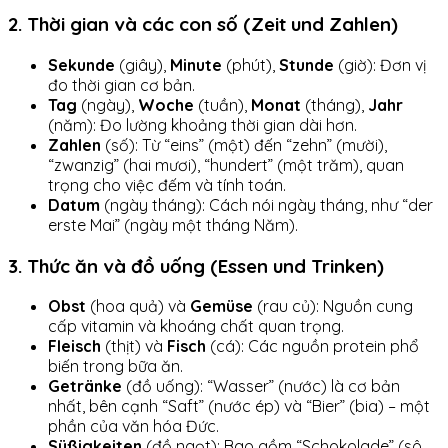
2. Thời gian và các con số (Zeit und Zahlen)
Sekunde
(giây),
Minute
(phút),
Stunde
(giờ): Đơn vị
đo thời gian cơ bản.
Tag
(ngày),
Woche
(tuần),
Monat
(tháng),
Jahr
(năm): Đo lường khoảng thời gian dài hơn.
Zahlen
(số): Từ “eins” (một) đến “zehn” (mười),
“zwanzig” (hai mươi), “hundert” (một trăm), quan
trọng cho việc đếm và tính toán.
Datum
(ngày tháng): Cách nói ngày tháng, như “der
erste Mai” (ngày một tháng Năm).
3. Thức ăn và đồ uống (Essen und Trinken)
Obst
(hoa quả) và
Gemüse
(rau củ): Nguồn cung
cấp vitamin và khoáng chất quan trọng.
Fleisch
(thịt) và
Fisch
(cá): Các nguồn protein phổ
biến trong bữa ăn.
Getränke
(đồ uống): “Wasser” (nước) là cơ bản
nhất, bên cạnh “Saft” (nước ép) và “Bier” (bia) – một
phần của văn hóa Đức.
Süßigkeiten
(đồ ngọt): Bao gồm “Schokolade” (sô