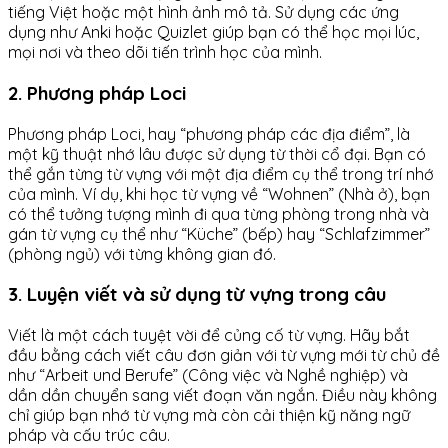
tiếng Việt hoặc một hình ảnh mô tả. Sử dụng các ứng
dụng như Anki hoặc Quizlet giúp bạn có thể học mọi lúc,
mọi nơi và theo dõi tiến trình học của mình.
2. Phương pháp Loci
Phương pháp Loci, hay “phương pháp các địa điểm”, là
một kỹ thuật nhớ lâu được sử dụng từ thời cổ đại. Bạn có
thể gắn từng từ vựng với một địa điểm cụ thể trong trí nhớ
của mình. Ví dụ, khi học từ vựng về “Wohnen” (Nhà ở), bạn
có thể tưởng tượng mình đi qua từng phòng trong nhà và
gán từ vựng cụ thể như “Küche” (bếp) hay “Schlafzimmer”
(phòng ngủ) với từng không gian đó.
3. Luyện viết và sử dụng từ vựng trong câu
Viết là một cách tuyệt vời để củng cố từ vựng. Hãy bắt
đầu bằng cách viết câu đơn giản với từ vựng mới từ chủ đề
như “Arbeit und Berufe” (Công việc và Nghề nghiệp) và
dần dần chuyển sang viết đoạn văn ngắn. Điều này không
chỉ giúp bạn nhớ từ vựng mà còn cải thiện kỹ năng ngữ
pháp và cấu trúc câu.