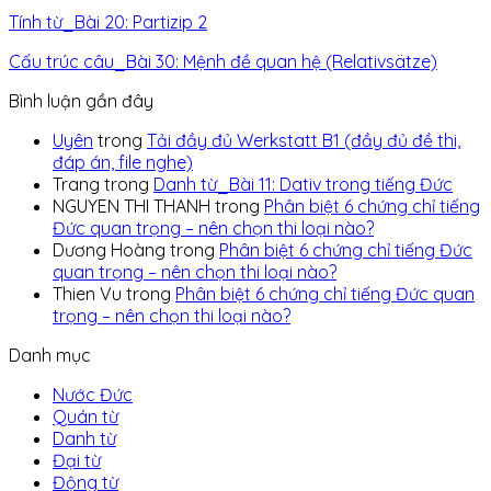
Tính từ_Bài 20: Partizip 2
Cấu trúc câu_Bài 30: Mệnh đề quan hệ (Relativsätze)
Bình luận gần đây
Uyên
trong
Tải đầy đủ Werkstatt B1 (đầy đủ đề thi,
đáp án, file nghe)
Trang
trong
Danh từ_Bài 11: Dativ trong tiếng Đức
NGUYEN THI THANH
trong
Phân biệt 6 chứng chỉ tiếng
Đức quan trọng – nên chọn thi loại nào?
Dương Hoàng
trong
Phân biệt 6 chứng chỉ tiếng Đức
quan trọng – nên chọn thi loại nào?
Thien Vu
trong
Phân biệt 6 chứng chỉ tiếng Đức quan
trọng – nên chọn thi loại nào?
Danh mục
Nước Đức
Quán từ
Danh từ
Đại từ
Động từ