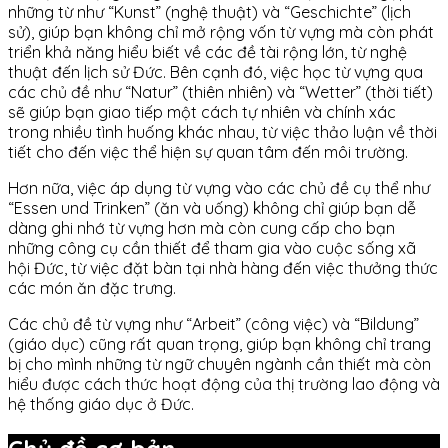
những từ như “Kunst” (nghệ thuật) và “Geschichte” (lịch
sử), giúp bạn không chỉ mở rộng vốn từ vựng mà còn phát
triển khả năng hiểu biết về các đề tài rộng lớn, từ nghệ
thuật đến lịch sử Đức. Bên cạnh đó, việc học từ vựng qua
các chủ đề như “Natur” (thiên nhiên) và “Wetter” (thời tiết)
sẽ giúp bạn giao tiếp một cách tự nhiên và chính xác
trong nhiều tình huống khác nhau, từ việc thảo luận về thời
tiết cho đến việc thể hiện sự quan tâm đến môi trường.
Hơn nữa, việc áp dụng từ vựng vào các chủ đề cụ thể như
“Essen und Trinken” (ăn và uống) không chỉ giúp bạn dễ
dàng ghi nhớ từ vựng hơn mà còn cung cấp cho bạn
những công cụ cần thiết để tham gia vào cuộc sống xã
hội Đức, từ việc đặt bàn tại nhà hàng đến việc thưởng thức
các món ăn đặc trưng.
Các chủ đề từ vựng như “Arbeit” (công việc) và “Bildung”
(giáo dục) cũng rất quan trọng, giúp bạn không chỉ trang
bị cho mình những từ ngữ chuyên ngành cần thiết mà còn
hiểu được cách thức hoạt động của thị trường lao động và
hệ thống giáo dục ở Đức.