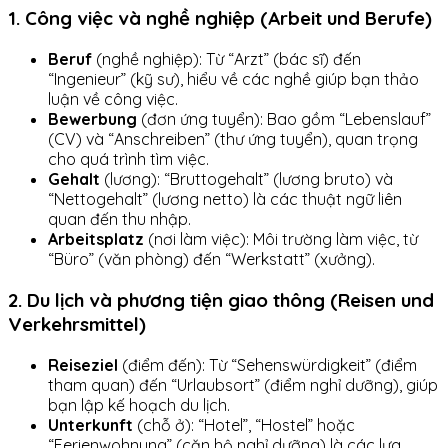
1. Công việc và nghề nghiệp (Arbeit und Berufe)
Beruf
(nghề nghiệp): Từ “Arzt” (bác sĩ) đến
“Ingenieur” (kỹ sư), hiểu về các nghề giúp bạn thảo
luận về công việc.
Bewerbung
(đơn ứng tuyển): Bao gồm “Lebenslauf”
(CV) và “Anschreiben” (thư ứng tuyển), quan trọng
cho quá trình tìm việc.
Gehalt
(lương): “Bruttogehalt” (lương bruto) và
“Nettogehalt” (lương netto) là các thuật ngữ liên
quan đến thu nhập.
Arbeitsplatz
(nơi làm việc): Môi trường làm việc, từ
“Büro” (văn phòng) đến “Werkstatt” (xưởng).
2. Du lịch và phương tiện giao thông (Reisen und
Verkehrsmittel)
Reiseziel
(điểm đến): Từ “Sehenswürdigkeit” (điểm
tham quan) đến “Urlaubsort” (điểm nghỉ dưỡng), giúp
bạn lập kế hoạch du lịch.
Unterkunft
(chỗ ở): “Hotel”, “Hostel” hoặc
“Ferienwohnung” (căn hộ nghỉ dưỡng) là các lựa