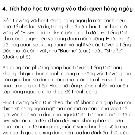
4. Tích hợp học từ vựng vào thói quen hàng ngày
Gắn từ vựng với hoạt động hàng ngày là một cách hiệu
quả để nhớ lâu. Ví dụ, trong khi nấu ăn, hãy thực hành từ
vựng về “Essen und Trinken” bằng cách đặt tên tiếng Đức
cho các nguyên liệu và công đoạn nấu nướng. Hoặc khi đi
bộ, hãy quan sát xung quanh và nghĩ về các từ vựng tiếng
Đức mô tả cảnh vật, như “Bäume” (cây) hoặc “Straße”
(đường phố).
Áp dụng các phương pháp học từ vựng tiếng Đức này
không chỉ giúp bạn nhanh chóng mở rộng vốn từ vựng mà
còn giúp bạn sử dụng chúng một cách tự nhiên và linh
hoạt trong giao tiếp. Hãy nhớ rằng sự kiên nhẫn và luyện
tập hàng ngày là chìa khóa để thành công.
Học từ vựng tiếng Đức theo chủ đề không chỉ giúp bạn cải
thiện kỹ năng ngôn ngữ mà còn mở ra cánh cửa vào thế
giới văn hóa và tư duy của người Đức. Từ những bước đầu
tiên với các chủ đề cơ bản đến việc khám phá sâu hơn
qua các chủ đề nâng cao, mỗi từ vựng bạn học sẽ là một
viên gạch quý giá xây dựng nên tòa lâu đài kiến thức của