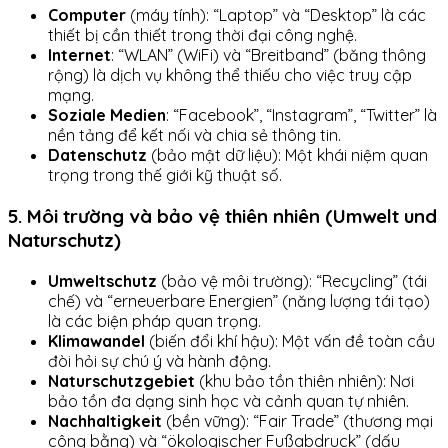
Computer
(máy tính): “Laptop” và “Desktop” là các
thiết bị cần thiết trong thời đại công nghệ.
Internet
: “WLAN” (WiFi) và “Breitband” (băng thông
rộng) là dịch vụ không thể thiếu cho việc truy cập
mạng.
Soziale Medien
: “Facebook”, “Instagram”, “Twitter” là
nền tảng để kết nối và chia sẻ thông tin.
Datenschutz
(bảo mật dữ liệu): Một khái niệm quan
trọng trong thế giới kỹ thuật số.
5. Môi trường và bảo vệ thiên nhiên (Umwelt und
Naturschutz)
Umweltschutz
(bảo vệ môi trường): “Recycling” (tái
chế) và “erneuerbare Energien” (năng lượng tái tạo)
là các biện pháp quan trọng.
Klimawandel
(biến đổi khí hậu): Một vấn đề toàn cầu
đòi hỏi sự chú ý và hành động.
Naturschutzgebiet
(khu bảo tồn thiên nhiên): Nơi
bảo tồn đa dạng sinh học và cảnh quan tự nhiên.
Nachhaltigkeit
(bền vững): “Fair Trade” (thương mại
công bằng) và “ökologischer Fußabdruck” (dấu