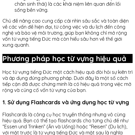
chân sinh thái) là các khái niệm liên quan đến lối
sống bền vững.
Chủ đề nâng cao cung cấp cái nhìn sâu sắc và toàn diện
về các vấn đề hiện đại, từ công việc và du lịch đến công
nghệ và bảo vệ môi trường, giúp bạn không chỉ mở rộng
vốn từ vựng tiếng Đức mà còn hiểu sâu hơn về thế giới
xung quanh.
Phương pháp học từ vựng hiệu quả
Học từ vựng tiếng Đức một cách hiệu quả đòi hỏi sự kiên trì
và áp dụng đúng phương pháp. Dưới đây là một số cách
tiếp cận đã được chứng minh là có hiệu quả trong việc mở
rộng và củng cố vốn từ vựng của bạn.
1. Sử dụng Flashcards và ứng dụng học từ vựng
Flashcards là công cụ học truyền thống nhưng vô cùng
hiệu quả. Bạn có thể tạo flashcards cho từng chủ đề như
“Essen und Trinken” (Ăn và Uống) hoặc “Reisen” (Du lịch),
với mặt trước là từ vựng tiếng Đức và mặt sau là nghĩa