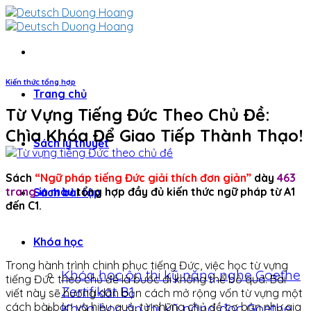
Skip
to
content
Kiến thức tổng hợp
Trang chủ
Từ Vựng Tiếng Đức Theo Chủ Đề:
Chìa Khóa Để Giao Tiếp Thành Thạo!
Sách lý thuyết
Sách
“Ngữ pháp tiếng Đức giải thích đơn giản”
dày
463
trang
in màu
tổng hợp đầy đủ kiến thức ngữ pháp từ A1
Sách bài tập
đến C1.
Khóa học
Trong hành trình chinh phục tiếng Đức, việc học từ vựng
Khóa học ôn thi kỹ năng nghe Goethe
tiếng Đức theo chủ đề là bước đi không thể bỏ qua. Bài
Zertifikat B1
viết này sẽ hướng dẫn bạn cách mở rộng vốn từ vựng một
cách bài bản và hiệu quả, từ những chủ đề cơ bản như gia
Khóa học ôn thi kỹ năng đọc Goethe