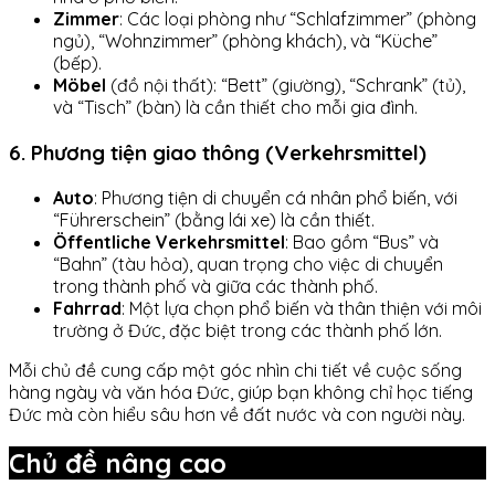
Zimmer
: Các loại phòng như “Schlafzimmer” (phòng
ngủ), “Wohnzimmer” (phòng khách), và “Küche”
(bếp).
Möbel
(đồ nội thất): “Bett” (giường), “Schrank” (tủ),
và “Tisch” (bàn) là cần thiết cho mỗi gia đình.
6. Phương tiện giao thông (Verkehrsmittel)
Auto
: Phương tiện di chuyển cá nhân phổ biến, với
“Führerschein” (bằng lái xe) là cần thiết.
Öffentliche Verkehrsmittel
: Bao gồm “Bus” và
“Bahn” (tàu hỏa), quan trọng cho việc di chuyển
trong thành phố và giữa các thành phố.
Fahrrad
: Một lựa chọn phổ biến và thân thiện với môi
trường ở Đức, đặc biệt trong các thành phố lớn.
Mỗi chủ đề cung cấp một góc nhìn chi tiết về cuộc sống
hàng ngày và văn hóa Đức, giúp bạn không chỉ học tiếng
Đức mà còn hiểu sâu hơn về đất nước và con người này.
Chủ đề nâng cao