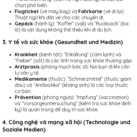
chọn phổ biến.
Flugticket
(vé máy bay) và
Fahrkarte
(vé đi lại):
Thuật ngữ khi đặt vé cho các chuyến đi.
Gepäck
(hành lý): “Koffer” (vali) và “Rucksack” (ba
lô) là vật dụng không thể thiếu khi đi du lịch.
3. Y tế và sức khỏe (Gesundheit und Medizin)
Krankheit
(bệnh tật): “Erkältung” (cảm lạnh) và
“Fieber” (sốt) là các tình trạng sức khỏe thường gặp.
Arztpraxis
(phòng mạch bác sĩ): Nơi bạn đi khi cần
tư vấn y tế.
Medikamente
(thuốc): “Schmerzmittel” (thuốc giảm
đau) và “Antibiotika” (kháng sinh) là các loại thuốc
cơ bản.
Prävention
(phòng ngừa): “Impfung” (vaccination)
và “Vorsorgeuntersuchung” (kiểm tra sức khỏe định
kỳ) là quan trọng để duy trì sức khỏe.
4. Công nghệ và mạng xã hội (Technologie und
Soziale Medien)