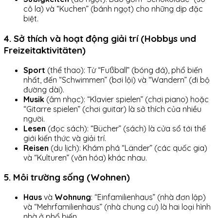
cô la) và “Kuchen” (bánh ngọt) cho những dịp đặc
biệt.
4. Sở thích và hoạt động giải trí (Hobbys und
Freizeitaktivitäten)
Sport
(thể thao): Từ “Fußball” (bóng đá), phổ biến
nhất, đến “Schwimmen” (bơi lội) và “Wandern” (đi bộ
đường dài).
Musik
(âm nhạc): “Klavier spielen” (chơi piano) hoặc
“Gitarre spielen” (chơi guitar) là sở thích của nhiều
người.
Lesen
(đọc sách): “Bücher” (sách) là cửa sổ tới thế
giới kiến thức và giải trí.
Reisen
(du lịch): Khám phá “Länder” (các quốc gia)
và “Kulturen” (văn hóa) khác nhau.
5. Môi trường sống (Wohnen)
Haus
và
Wohnung
: “Einfamilienhaus” (nhà đơn lập)
và “Mehrfamilienhaus” (nhà chung cư) là hai loại hình
nhà ở phổ biến.