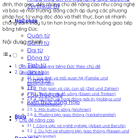
đình, thời gian, đến những chủ đề nâng cao như công nghệ
Zertifikat B1
và bảo vệ môi trường. Bằng cách áp dụng các phương
pháp học từ vựng độc đáo và thiết thực, bạn sẽ nhanh
Ngữ pháp
chóng cảm thấy tự tin hơn trong mọi tình huống giao tiếp
bằng tiếng Đức.
Quán từ
Nội dung chính
Danh từ
Đại từ
Động từ
Tính từ
Giới thiệu từ vựng tiếng Đức theo chủ đề
Giới từ
Chủ đề cơ bản
1. Gia đình và mối quan hệ (Familie und
Trạng từ
Beziehungen)
Thì
2. Thời gian và các con số (Zeit und Zahlen)
Cấu trúc câu
3. Thức ăn và đồ uống (Essen und Trinken)
4. Sở thích và hoạt động giải trí (Hobbys und
Kiến thức tổng hợp
Freizeitaktivitäten)
5. Môi trường sống (Wohnen)
6. Phương tiện giao thông (Verkehrsmittel)
Blog
Chủ đề nâng cao
1. Công việc và nghề nghiệp (Arbeit und Berufe)
2. Du lịch và phương tiện giao thông (Reisen und
Verkehrsmittel)