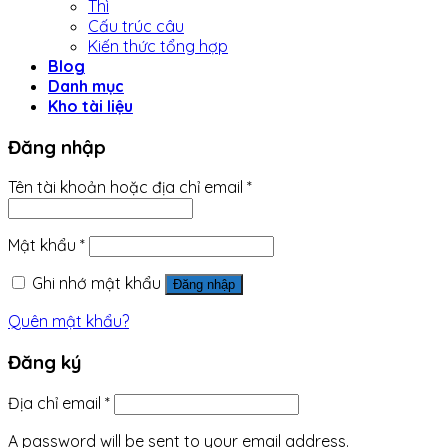
Thì
Cấu trúc câu
Kiến thức tổng hợp
Blog
Danh mục
Kho tài liệu
Đăng nhập
Tên tài khoản hoặc địa chỉ email
*
Mật khẩu
*
Ghi nhớ mật khẩu
Đăng nhập
Quên mật khẩu?
Đăng ký
Địa chỉ email
*
A password will be sent to your email address.