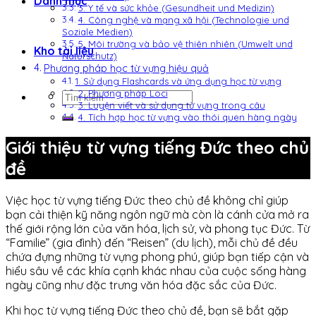
Danh mục
3. Y tế và sức khỏe (Gesundheit und Medizin)
4. Công nghệ và mạng xã hội (Technologie und
Soziale Medien)
5. Môi trường và bảo vệ thiên nhiên (Umwelt und
Kho tài liệu
Naturschutz)
Phương pháp học từ vựng hiệu quả
1. Sử dụng Flashcards và ứng dụng học từ vựng
Tìm
2. Phương pháp Loci
3. Luyện viết và sử dụng từ vựng trong câu
kiếm:
4. Tích hợp học từ vựng vào thói quen hàng ngày
Giới thiệu từ vựng tiếng Đức theo chủ
đề
Việc học từ vựng tiếng Đức theo chủ đề không chỉ giúp
bạn cải thiện kỹ năng ngôn ngữ mà còn là cánh cửa mở ra
thế giới rộng lớn của văn hóa, lịch sử, và phong tục Đức. Từ
“Familie” (gia đình) đến “Reisen” (du lịch), mỗi chủ đề đều
chứa đựng những từ vựng phong phú, giúp bạn tiếp cận và
hiểu sâu về các khía cạnh khác nhau của cuộc sống hàng
ngày cũng như đặc trưng văn hóa đặc sắc của Đức.
Khi học từ vựng tiếng Đức theo chủ đề, bạn sẽ bắt gặp