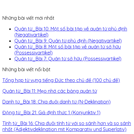
Những bài viết mới nhất
Quán từ_Bài 10: Một số bài tập về quán từ phủ định
(Negativartikel)
Quán từ_Bài 9: Quán từ phủ định (Negativartikel)
Quán từ_Bài 8: Một số bài tập về quán từ sở hữu
(Possessivartikel)
Quán từ_Bài 7: Quán từ sở hữu (Possessivartikel)
Những bài viết nổi bật
Tổng hợp từ vựng tiếng Đức theo chủ đề (100 chủ đề)
Quán từ_Bài 11: Mẹo nhớ các bảng quán từ
Danh từ_Bài 18: Chia đuôi danh từ (N-Deklination)
Động từ_Bài 21: Giả định thức 1 (Konjunktiv 1)
Tính từ_Bài 16: Chia đuôi tính từ với so sánh hơn và so sánh
nhất (Adjektivdeklination mit Komparativ und Superlativ)