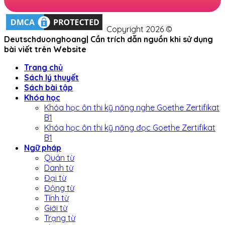
Copyright 2026 ©
Deutschduonghoang| Cần trích dẫn nguồn khi sử dụng
bài viết trên Website
Trang chủ
Sách lý thuyết
Sách bài tập
Khóa học
Khóa học ôn thi kỹ năng nghe Goethe Zertifikat
B1
Khóa học ôn thi kỹ năng đọc Goethe Zertifikat
B1
Ngữ pháp
Quán từ
Danh từ
Đại từ
Động từ
Tính từ
Giới từ
Trạng từ