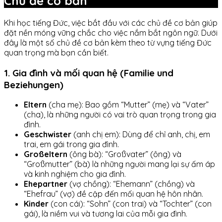
Chủ đề cơ bản
Khi học tiếng Đức, việc bắt đầu với các chủ đề cơ bản giúp
đặt nền móng vững chắc cho việc nắm bắt ngôn ngữ. Dưới
đây là một số chủ đề cơ bản kèm theo từ vựng tiếng Đức
quan trọng mà bạn cần biết.
1. Gia đình và mối quan hệ (Familie und
Beziehungen)
Eltern
(cha mẹ): Bao gồm “Mutter” (mẹ) và “Vater”
(cha), là những người có vai trò quan trọng trong gia
đình.
Geschwister
(anh chị em): Dùng để chỉ anh, chị, em
trai, em gái trong gia đình.
Großeltern
(ông bà): “Großvater” (ông) và
“Großmutter” (bà) là những người mang lại sự ấm áp
và kinh nghiệm cho gia đình.
Ehepartner
(vợ chồng): “Ehemann” (chồng) và
“Ehefrau” (vợ) đề cập đến mối quan hệ hôn nhân.
Kinder
(con cái): “Sohn” (con trai) và “Tochter” (con
gái), là niềm vui và tương lai của mỗi gia đình.